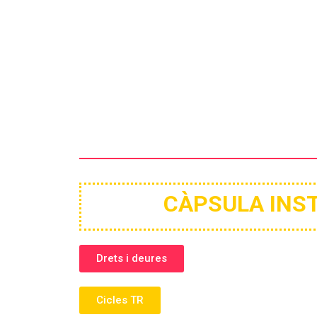
CÀPSULA INS
Drets i deures
Cicles TR