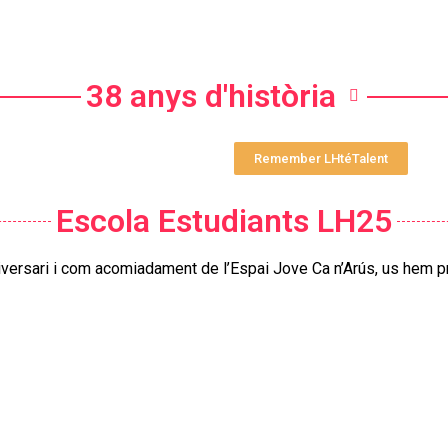
38 anys d'història
Remember LHtéTalent
Escola Estudiants LH25
iversari i com acomiadament de l’Espai Jove Ca n’Arús, us hem p